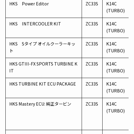
HKS Power Editor
ZC33S
K14C
(TURBO)
HKS INTERCOOLER KIT
ZC33S
K14C
(TURBO)
HKS Sタイプ オイルクーラーキッ
ZC33S
K14C
ト
(TURBO)
HKS GTIII-FX SPORTS TURBINE K
ZC33S
K14C
IT
(TURBO)
HKS TURBINE KIT ECU PACKAGE
ZC33S
K14C
(TURBO)
HKS Mastery ECU: 純正タービン
ZC33S
K14C
(TURBO)