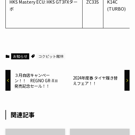
HKS Mastery ECU: HKS GT3FXター
ZC33S
K14C
ボ
(TURBO)
お知らせ
コクピット館林
３月自店キャンペー
2024年度春 タイヤ履き替
ン！！ REGNO GR-XⅢ
えフェア！！
発売記念セール！！
関連記事